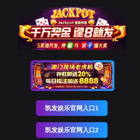
凯发娱乐官网入口1
凯发娱乐官网入口2