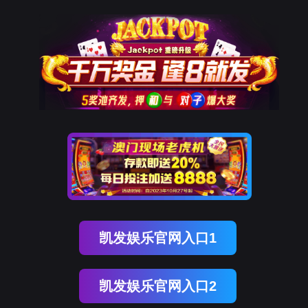
凯发娱乐官网入口1
凯发娱乐官网入口2