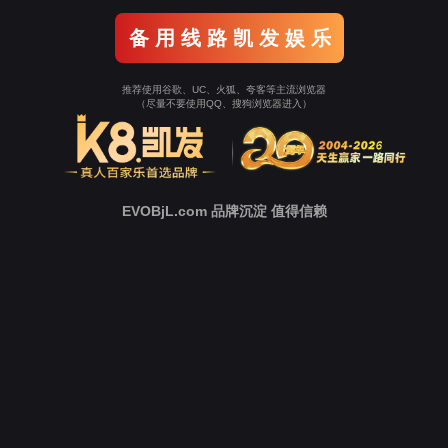
备 用 线 路 凯 发 娱 乐
推荐使用谷歌、UC、火狐、夸客等主流浏览器
（尽量不要使用QQ、搜狗浏览器进入）
EVOBjL.com 品牌沉淀 值得信赖