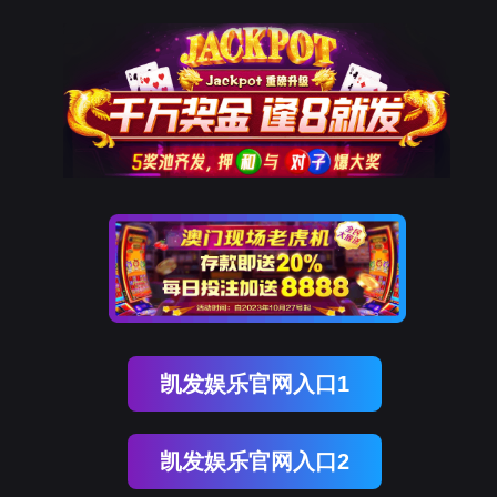
凯发娱乐官网入口1
凯发娱乐官网入口2