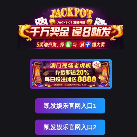
凯发娱乐官网入口1
凯发娱乐官网入口2